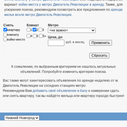
вариант
койко-места у метро Двигатель Революции в аренду
. Также, для
ускорения поиска, рекомендуем посмотреть все предложения по
аренде
жилья возле метро Двигатель Революции
.
Снять
Комнат
Метро
квартиру
1
2
3
комнату
4
5
5+
Цена, до
койко-место
руб. в месяц
К сожалению, по выбранным критериям не нашлось актуальных
объявлений. Попробуйте изменить критерии поиска.
Вас также могут заинтересовать объявления по аренде недалеко от м.
Двигатель Революции на соседних станциях метро
Рекомендуем Вам
добавить своё объявление в базу
о намерении сдать
или снять квартиру, так вы найдёте жильца или квартиру гораздо быстрее!