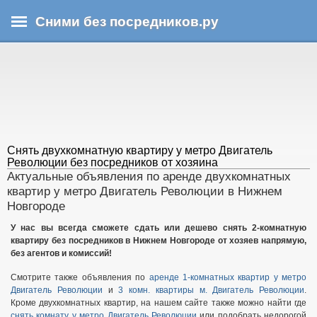
Перейти
Сними без посредников.ру
к
основному
В
содержанию
ы
з
д
е
с
ь
Снять двухкомнатную квартиру у метро Двигатель
Революции без посредников от хозяина
Актуальные объявления по аренде двухкомнатных
квартир у метро Двигатель Революции в Нижнем
Новгороде
У нас вы всегда сможете сдать или дешево снять 2-комнатную
квартиру без посредников в Нижнем Новгороде от хозяев напрямую,
без агентов и комиссий!
Смотрите также объявления по
аренде 1-комнатных квартир у метро
Двигатель Революции
и
3 комн. квартиры м. Двигатель Революции
.
Кроме двухкомнатных квартир, на нашем сайте также можно найти где
снять комнату у метро Двигатель Революции
или подобрать недорогой