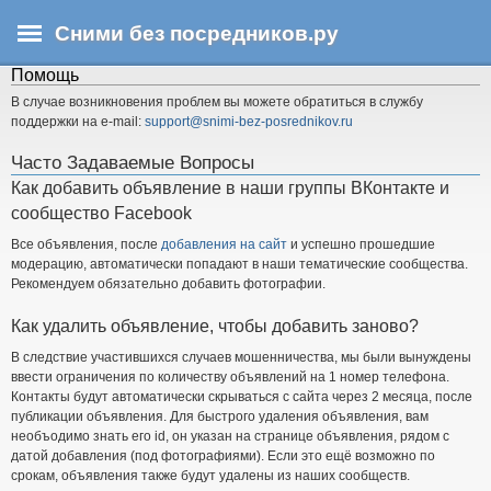
Перейти
Сними без посредников.ру
к
основному
Помощь
В
содержанию
ы
В случае возникновения проблем вы можете обратиться в службу
з
поддержки на e-mail:
support@snimi-bez-posrednikov.ru
д
Часто Задаваемые Вопросы
е
Как добавить объявление в наши группы ВКонтакте и
с
сообщество Facebook
ь
Все объявления, после
добавления на сайт
и успешно прошедшие
модерацию, автоматически попадают в наши тематические сообщества.
Рекомендуем обязательно добавить фотографии.
Как удалить объявление, чтобы добавить заново?
В следствие участившихся случаев мошенничества, мы были вынуждены
ввести ограничения по количеству объявлений на 1 номер телефона.
Контакты будут автоматически скрываться с сайта через 2 месяца, после
публикации объявления. Для быстрого удаления объявления, вам
необъодимо знать его id, он указан на странице объявления, рядом с
датой добавления (под фотографиями). Если это ещё возможно по
срокам, объявления также будут удалены из наших сообществ.