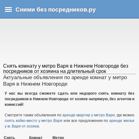
Перейти
Сними без посредников.ру
к
основному
В
содержанию
ы
з
д
е
с
ь
Снять комнату у метро Варя в Нижнем Новгороде без
посредников от хозяина на длительный срок
Актуальные объявления по аренде комнат у метро
Варя в Нижнем Новгороде
У нас вы всегда сможете сдать или недорого снять комнату без
посредников в Нижнем Новгороде от хозяев напрямую, без агентов и
комиссий!
Смотрите также объявления по
аренде квартир у метро Варя
, где можно
снять койко-место у метро Варя
или все предложения по
аренде жилья
у м. Варя от хозяев
.
Снять
Комнат
Метро