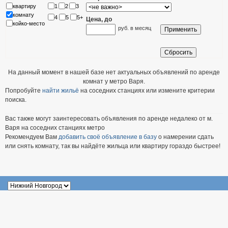
квартиру
1
2
3
комнату
4
5
5+
Цена, до
койко-место
руб. в месяц
На данный момент в нашей базе нет актуальных объявлений по аренде
комнат у метро Варя.
Попробуйте
найти жильё
на соседних станциях или измените критерии
поиска.
Вас также могут заинтересовать объявления по аренде недалеко от м.
Варя на соседних станциях метро
Рекомендуем Вам
добавить своё объявление в базу
о намерении сдать
или снять комнату, так вы найдёте жильца или квартиру гораздо быстрее!