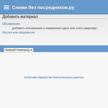
Перейти
Сними без посредников.ру
к
основному
Добавить материал
В
содержанию
ы
Объявление
з
добавить объявление о намерении сдать или снять квартиру.
д
Хостел или общежитие
е
с
ь
политика обработки персональных данных